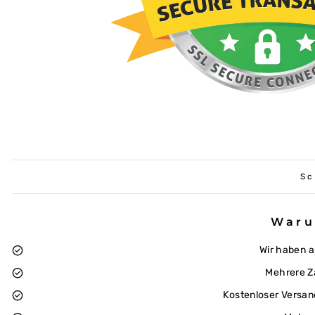
Sc
Waru
Wir haben 
Mehrere Z
Kostenloser Versan