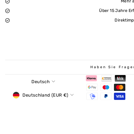
Mehr a
Über 15 Jahre Er
Direktimp
Haben Sie Frage
Sprache
Deutsch
Währung
Deutschland (EUR €)