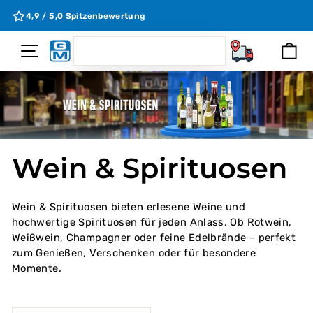
Direkt
e
4,9 / 5,0 Spitzenbewertung
zum
Inhalt
SEARCH
Seitennavigation
Ei
Suchen
Wein & Spirituosen
Wein & Spirituosen bieten erlesene Weine und
hochwertige Spirituosen für jeden Anlass. Ob Rotwein,
Weißwein, Champagner oder feine Edelbrände – perfekt
zum Genießen, Verschenken oder für besondere
Momente.
SORTIEREN