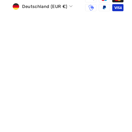
Währung
Deutschland (EUR €)