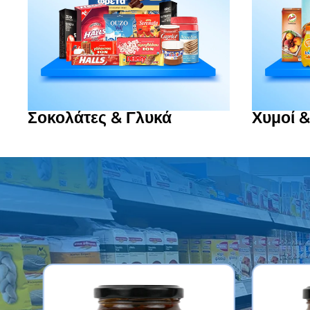
Σοκολάτες & Γλυκά
Χυμοί &