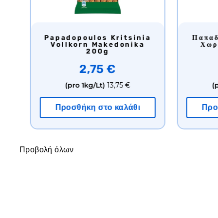
Papadopoulos Digestive
Papadopoulos Kritsinia
Ολικής Αλέσεως Με Μαύρη
Vollkorn Ma
Σοκολάτα 200γρ
200g
2,70 €
2,75
(pro 1kg/Lt)
13,50 €
(pro 1kg/Lt)
1
Προσθήκη στο καλάθι
Προσθήκη στο
Προβολή όλων