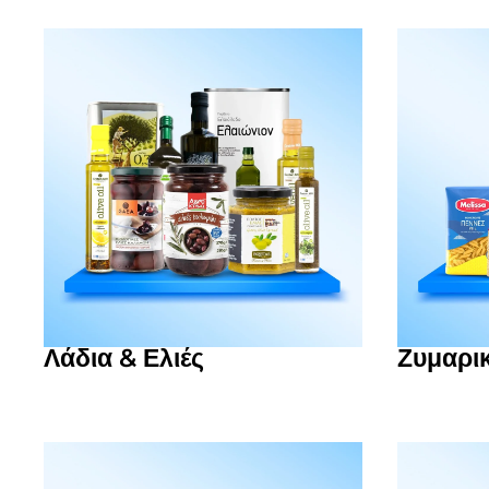
Λάδια & Ελιές
Ζυμαρι