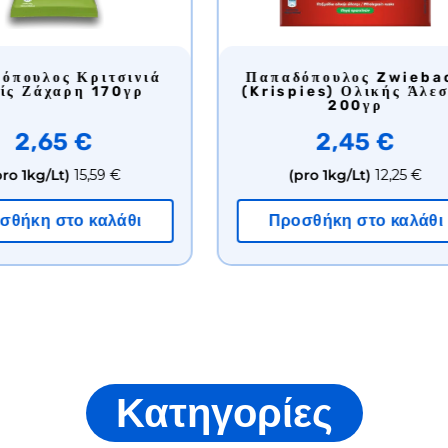
Παπαδόπουλος Κριτσινιά
kedonika
Χωρίς Ζάχαρη 170γρ
 €
2,65 €
3,75 €
(pro 1kg/Lt)
15,59 €
 καλάθι
Προσθήκη στο καλάθι
Κατηγορίες