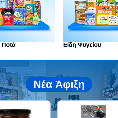
 Ποτά
Είδη Ψυγείου
Νέα Άφιξη