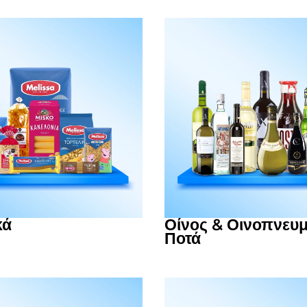
κά
Οίνος & Οινοπνευ
Ποτά