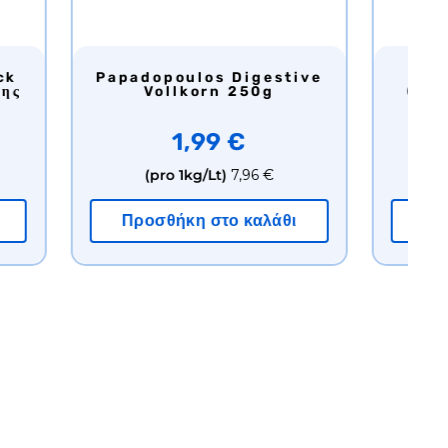
Παπαδόπουλος Zwieback
Papadopoulos Digestive
(krispies) Ολικής Άλεσης
Vollkorn
200γρ
2,45 €
1,99
(pro 1kg/Lt)
12,25 €
(pro 1kg/Lt
Προσθήκη στο καλάθι
Προσθήκη στ