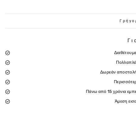
Γρήγο
Γι
Διαθέτουμε
Πολλαπλέ
Δωρεάν αποστολή
Περισσότε
Πάνω από 15 χρόνια εμπε
Άμεση εισ