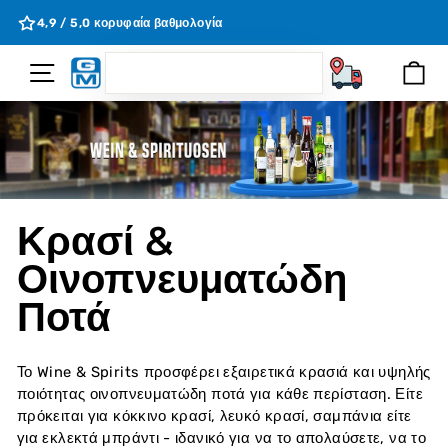
Μετάβαση
η
4,9 / 5,0 κορυφαία βαθμολογία
στο
περιεχόμενο
SEARCH
Πλοήγηση Σελίδας
Κα
Ζητώ
Κρασί &
Οινοπνευματώδη
Ποτά
Το Wine & Spirits προσφέρει εξαιρετικά κρασιά και υψηλής
ποιότητας οινοπνευματώδη ποτά για κάθε περίσταση. Είτε
πρόκειται για κόκκινο κρασί, λευκό κρασί, σαμπάνια είτε
για εκλεκτά μπράντι - ιδανικό για να το απολαύσετε, να το