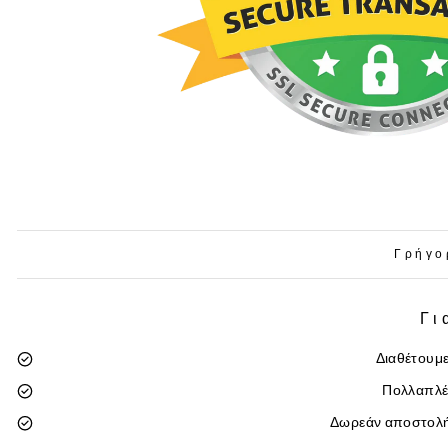
Γρήγο
Γι
Διαθέτουμε
Πολλαπλέ
Δωρεάν αποστολή