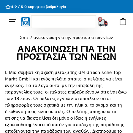
Μετάβαση
η
4,9 / 5,0 κορυφαία βαθμολογία
στο
περιεχόμενο
SEARCH
Πλοήγηση Σελίδας
Κα
Ζητώ
Σπίτι
/
ανακοίνωση για την προστασία των νέων
ΑΝΑΚΟΊΝΩΣΗ ΓΙΑ ΤΗΝ
ΠΡΟΣΤΑΣΊΑ ΤΩΝ ΝΈΩΝ
I. Μια συμβατική σχέση μεταξύ της GM Griechische Top
Markt GmbH και ενός πελάτη απαιτεί ο πελάτης να είναι
ενήλικος. Για το λόγο αυτό, με την υποβολή της
παραγγελίας τους, οι πελάτες επιβεβαιώνουν ότι είναι άνω
των 18 ετών. Οι πελάτες εγγυώνται επιπλέον ότι οι
πληροφορίες τους σχετικά με την ηλικία, το όνομα και τη
διεύθυνσή τους είναι σωστές. Ο πελάτης υποχρεούται
επίσης να διασφαλίσει ότι μόνο ο ίδιος ή ενήλικες
εξουσιοδοτημένοι από αυτόν για αποδοχή της παράδοσης
αποδέχονται την παράδοση των αγαθών. Διατηρούμε το