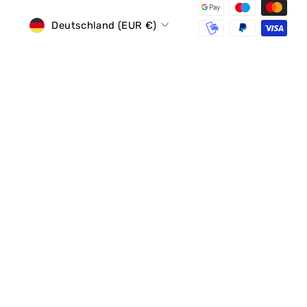
Währung
Deutschland (EUR €)