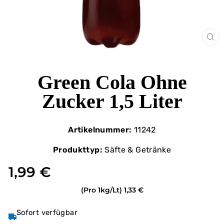
SCH
ES
Green Cola Ohne
Zucker 1,5 Liter
Artikelnummer:
11242
Produkttyp:
Säfte & Getränke
1,99 €
(Pro 1kg/Lt)
1,33 €
Sofort verfügbar