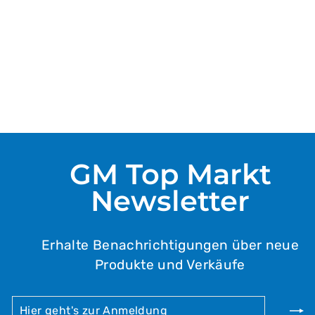
1350g
16,99 €
(pro 1kg/Lt)
12,59 €
Nur Selbstabholung
GM Top Markt
Newsletter
Erhalte Benachrichtigungen über neue
Produkte und Verkäufe
HIER
ABONNIEREN
GEHT'S