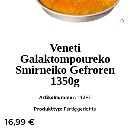
SCH
ES
Veneti
Galaktompoureko
Smirneiko Gefroren
1350g
Artikelnummer:
14397
Produkttyp:
Fertiggerichte
16,99 €