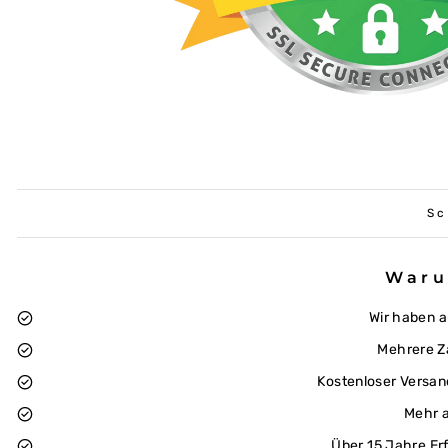
Sc
Waru
Wir haben 
Mehrere Z
Kostenloser Versan
Mehr a
Über 15 Jahre Er