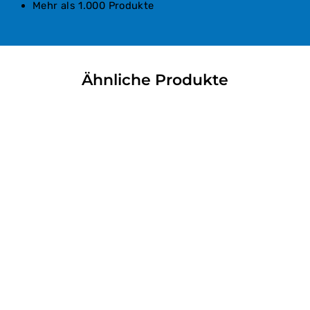
Mehr als 1.000 Produkte
Ähnliche Produkte
Nur in Filiale verfügbar
Veneti Galaktompoureko
Smirneiko Gefroren