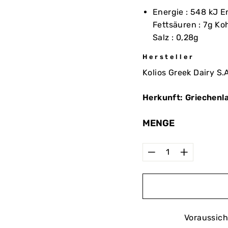
Energie : 548 kJ En
Fettsäuren : 7g Ko
Salz : 0,28g
Hersteller
Kolios Greek Dairy S.
Herkunft: Griechenl
MENGE
−
+
Voraussich