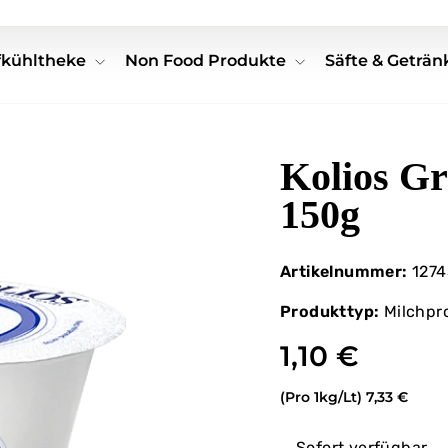
efkühltheke
Non Food Produkte
Säfte & Geträ
Kolios Gr
150g
Artikelnummer:
1274
Produkttyp:
Milchpr
1,10 €
(Pro 1kg/Lt)
7,33 €
Sofort verfügbar