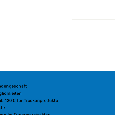
Ladengeschäft
lichkeiten
ab 120 € für Trockenprodukte
kte
ung im Supermarktsektor