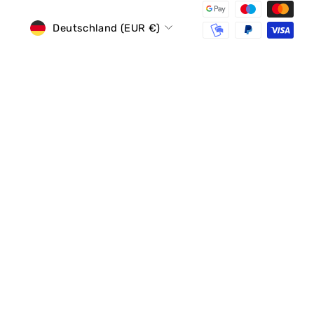
Währung
Deutschland (EUR €)