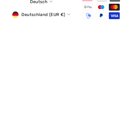
Sprache
Deutsch
Währung
Deutschland (EUR €)