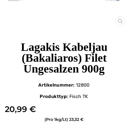
SCH
ES
Lagakis Kabeljau
(Bakaliaros) Filet
Ungesalzen 900g
Artikelnummer:
12800
Produkttyp:
Fisch TK
20,99 €
(Pro 1kg/Lt)
23,32 €