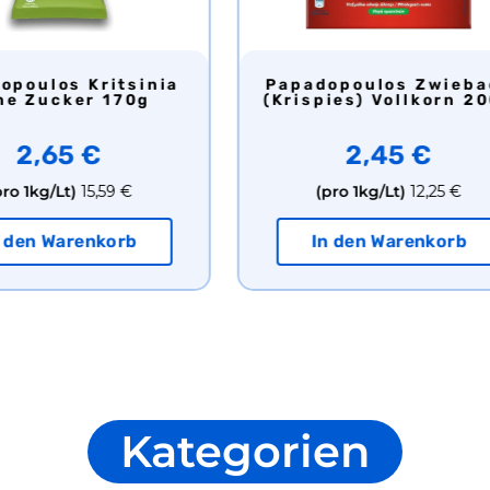
Papadopoulos Zwieback
ne Zucker 170g
(krispies) Vollkorn 2
2,65 €
2,45 €
pro 1kg/Lt)
15,59 €
(pro 1kg/Lt)
12,25 €
n den Warenkorb
In den Warenkorb
Kategorien