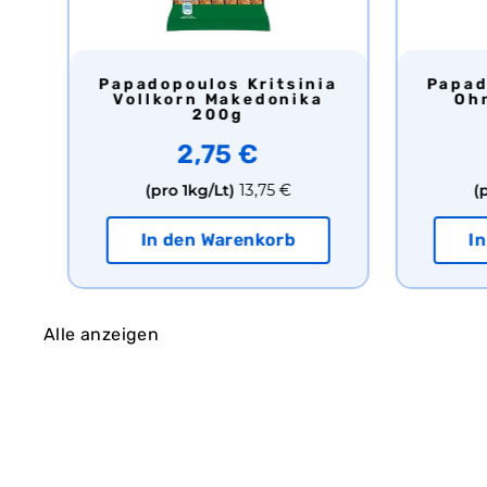
Papadopoulos Kritsinia
Papadopoulos Kritsinia
e
Vollkorn Makedonika
Oh
200g
2,75 €
(pro 1kg/Lt)
13,75 €
(
In den Warenkorb
I
Alle anzeigen