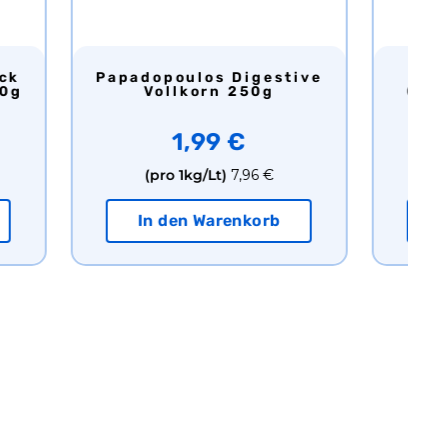
Papadopoulos Digestive
Papadopoulos Cream
00g
Vollkorn 250g
Cra
1,99 €
(pro 1kg/Lt)
7,96 €
In den Warenkorb