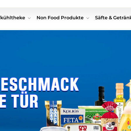
efkühltheke
Non Food Produkte
Säfte & Geträ