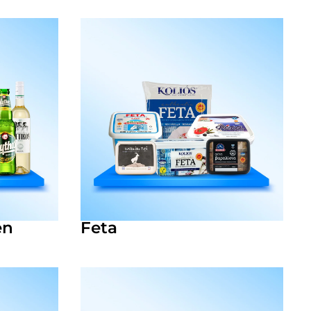
en
Feta