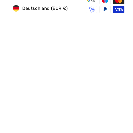
Währung
Deutschland (EUR €)