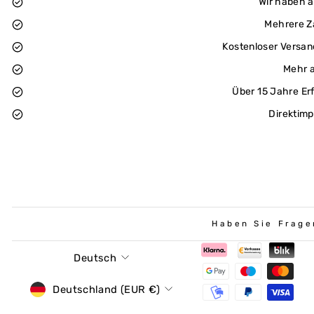
Wir haben 
Mehrere Z
Kostenloser Versan
Mehr a
Über 15 Jahre Er
Direktimp
Haben Sie Frage
Sprache
Deutsch
Währung
Deutschland (EUR €)