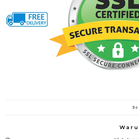
Sc
Waru