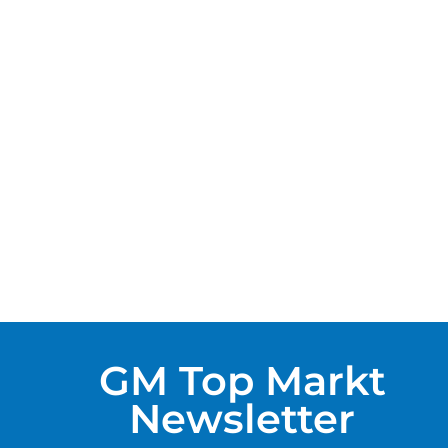
Misko Pasta Trivelaki
(Strifto) 500g
1,69 €
(pro 1kg/Lt)
3,38 €
GM Top Markt
Newsletter