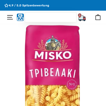
Direkt
e
4,9 / 5,0 Spitzenbewertung
zum
Inhalt
SEARCH
Seitennavigation
Ei
Suchen