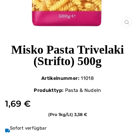
SCH
ES
Misko Pasta Trivelaki
(Strifto) 500g
Artikelnummer:
11018
Produkttyp:
Pasta & Nudeln
1,69 €
(Pro 1kg/Lt)
3,38 €
Sofort verfügbar