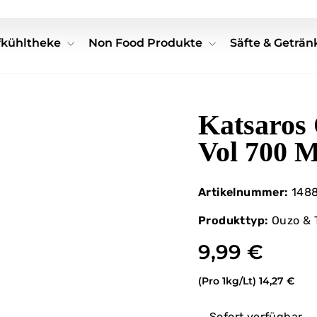
efkühltheke
Non Food Produkte
Säfte & Geträ
Katsaros
Vol 700 M
Artikelnummer:
148
Produkttyp:
Ouzo & 
9,99 €
(Pro 1kg/Lt)
14,27 €
Sofort verfügbar