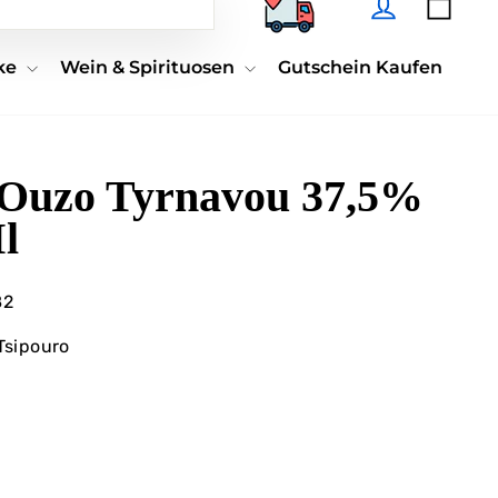
Suchen
nke
Wein & Spirituosen
Gutschein Kaufen
 Ouzo Tyrnavou 37,5%
l
82
Tsipouro