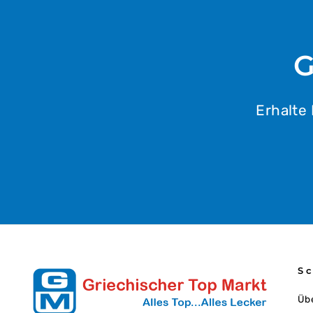
G
Erhalte
Sc
Üb