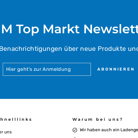
M Top Markt Newslet
 Benachrichtigungen über neue Produkte un
HIER
ABONNIEREN
ABONNIEREN
GEHT'S
ZUR
ANMELDUNG
hnelllinks
Warum bei uns?
Wir haben auch ein Ladeng
er uns