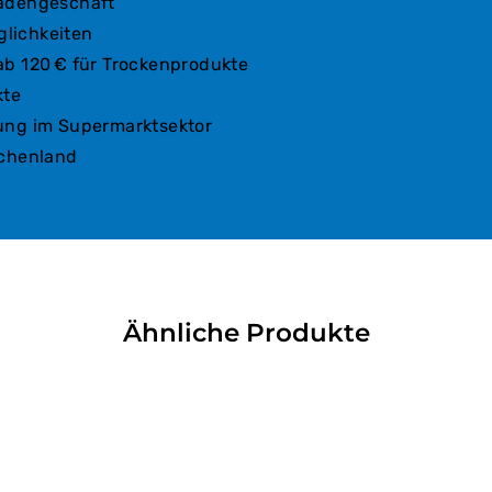
Ladengeschäft
lichkeiten
ab 120 € für Trockenprodukte
kte
ung im Supermarktsektor
echenland
Ähnliche Produkte