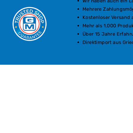
Wir haben auch ein 
Mehrere Zahlungsmög
Kostenloser Versand 
Mehr als 1.000 Produ
Über 15 Jahre Erfahr
Direktimport aus Gri