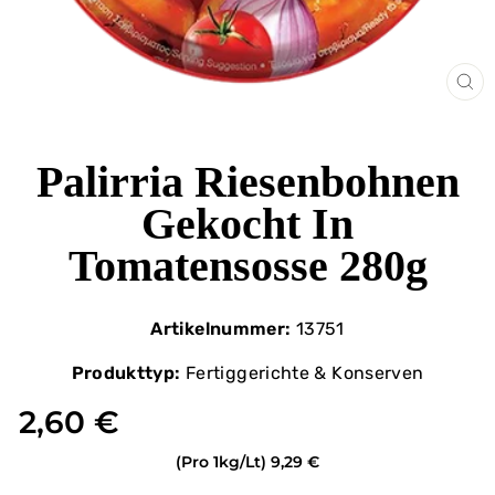
SCH
ES
Palirria Riesenbohnen
Gekocht In
Tomatensosse 280g
Artikelnummer:
13751
Produkttyp:
Fertiggerichte & Konserven
2,60 €
(Pro 1kg/Lt)
9,29 €