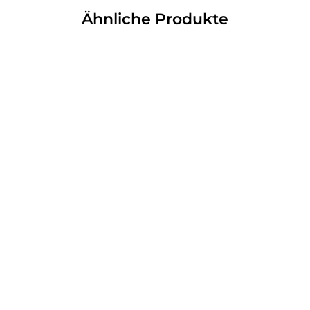
Ähnliche Produkte
Palirria Riesenbohnen
Gekocht In Tomatensosse
280g
2,60 €
(pro 1kg/Lt)
9,29 €