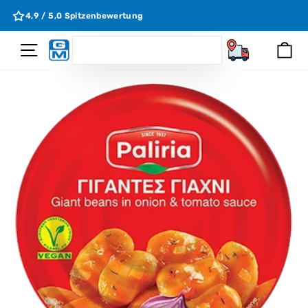
Direkt
e
4,9 / 5,0 Spitzenbewertung
zum
Inhalt
SEARCH
Seitennavigation
Ei
Suchen