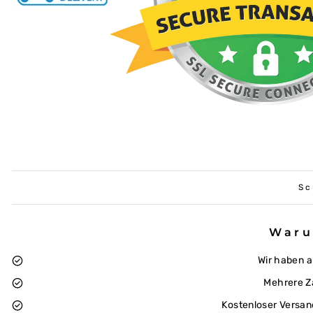
Sc
Waru
Wir haben 
Mehrere Z
Kostenloser Versan