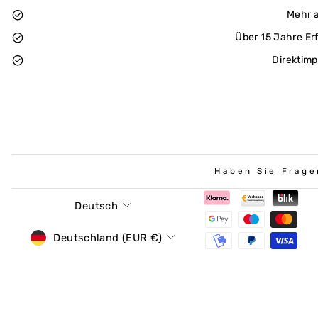
Mehr a
Über 15 Jahre Er
Direktimp
Haben Sie Frage
Sprache
Deutsch
Währung
Deutschland (EUR €)