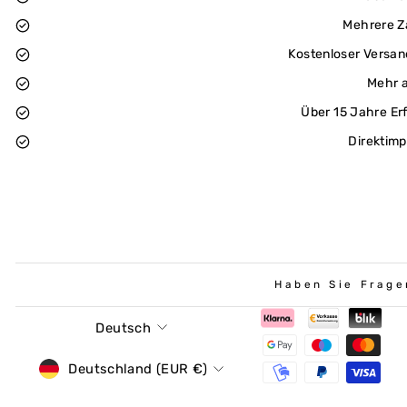
Mehrere Z
Kostenloser Versan
Mehr a
Über 15 Jahre Er
Direktimp
Haben Sie Frage
Sprache
Deutsch
Währung
Deutschland (EUR €)