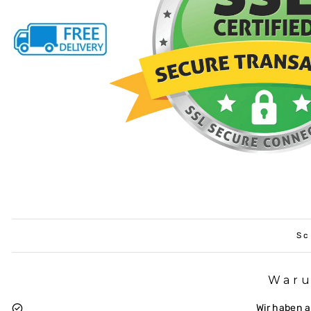
Sc
Waru
Wir haben 