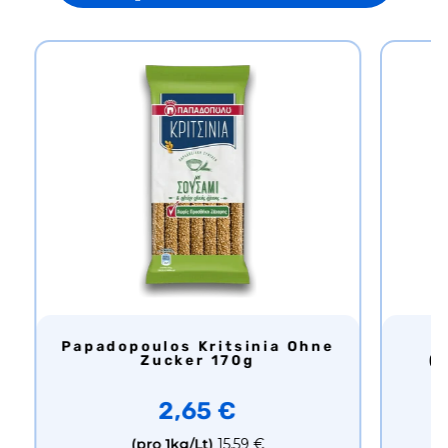
Papadopoulos Kritsinia Ohne
Papadopoulos Zwieback
Zucker 170g
(
2,65 €
(pro 1kg/Lt)
15,59 €