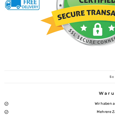
Sc
Waru
Wir haben 
Mehrere Z