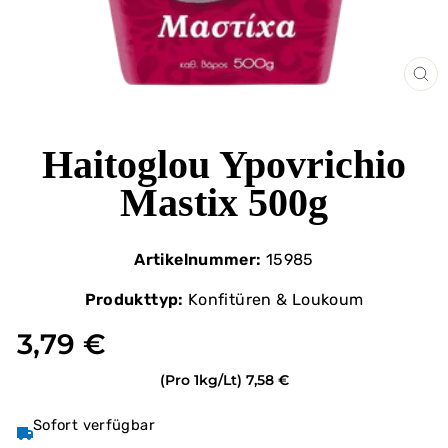
SCH
ES
Haitoglou Ypovrichio
Mastix 500g
Artikelnummer:
15985
Produkttyp:
Konfitüren & Loukoum
3,79 €
(Pro 1kg/Lt)
7,58 €
Sofort verfügbar