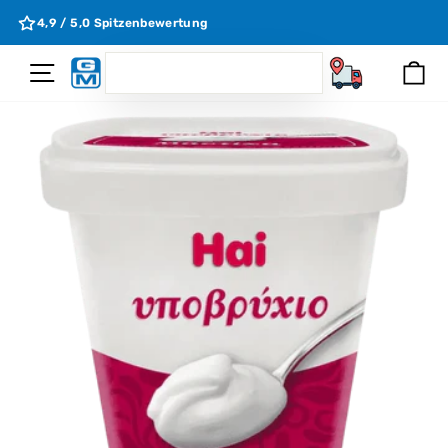
Direkt
e
4,9 / 5,0 Spitzenbewertung
zum
Inhalt
SEARCH
Seitennavigation
Ei
Suchen