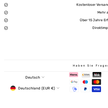
Kostenloser Versan
Mehr a
Über 15 Jahre Er
Direktimp
Haben Sie Frage
Sprache
Deutsch
Währung
Deutschland (EUR €)