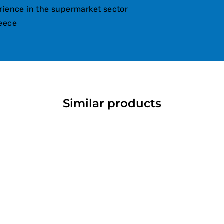
rience in the supermarket sector
reece
Similar products