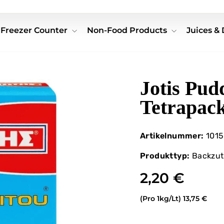
Freezer Counter
Non-Food Products
Juices &
Jotis Pud
Tetrapac
Artikelnummer:
1015
Produkttyp:
Backzut
2,20 €
(Pro 1kg/Lt)
13,75 €