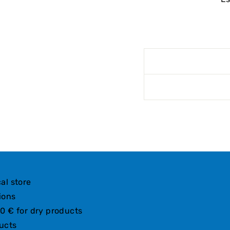
al store
ions
0 € for dry products
ucts