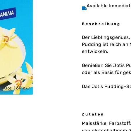
Available Immediat
Beschreibung
Der Lieblingsgenuss,
Pudding ist reich an 
entwickeln.
Genießen Sie Jotis P
oder als Basis für ge
Das Jotis Pudding-So
Zutaten
Maisstärke, Farbstoff
von glutenhaltigem G