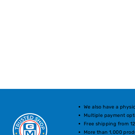
We also have a physic
Multiple payment opt
Free shipping from 12
More than 1,000 prod