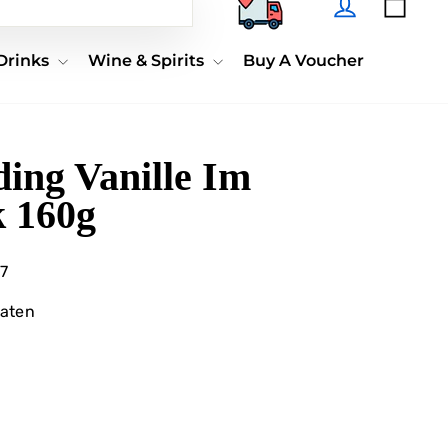
Search
 Drinks
Wine & Spirits
Buy A Voucher
ding Vanille Im
k 160g
7
aten