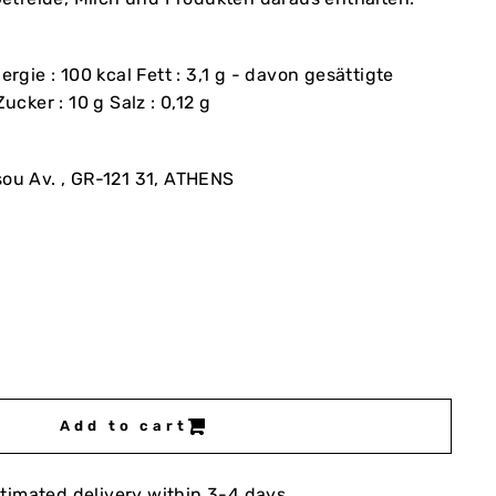
ergie : 100 kcal Fett : 3,1 g - davon gesättigte
ucker : 10 g Salz : 0,12 g
ssou Av. , GR-121 31, ATHENS
Add to cart
timated delivery within 3-4 days