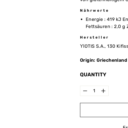
Nährwerte
Energie : 419 kJ En
Fettsäuren : 2,0 g Z
Hersteller
ΥΙOTIS S.A., 130 Kifi
Origin: Griechenland
QUANTITY
−
+
Es