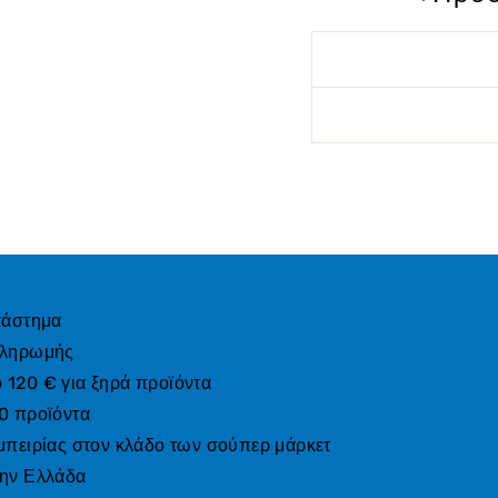
τάστημα
πληρωμής
120 € για ξηρά προϊόντα
0 προϊόντα
μπειρίας στον κλάδο των σούπερ μάρκετ
την Ελλάδα