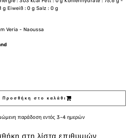
nergie : 303 kcal Fett : 0 g Kohlenhydrate : 75,6 g -
 g Eiweiß : 0 g Salz : 0 g
km Veria - Naoussa
and
Προσθήκη στο καλάθι
μώμενη παράδοση εντός 3-4 ημερών
θήκη στη λίστα επιθυμιών