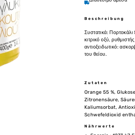
Beschreibung
Συστατικά: Πορτοκάλι 
κιτρικό οξύ, ρυθμιστής
αντιοξειδωτικό: ασκορ
του θείου.
Zutaten
Orange 55 %, Glukose
Zitronensäure, Säure
Kaliumsorbat, Antiox
Schwefeldioxid entha
Nährwerte