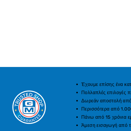
Έχουμε επίσης ένα κα
Πολλαπλές επιλογές 
Δωρεάν αποστολή από 
Περισσότερα από 1.00
Πάνω από 15 χρόνια ε
Άμεση εισαγωγή από 