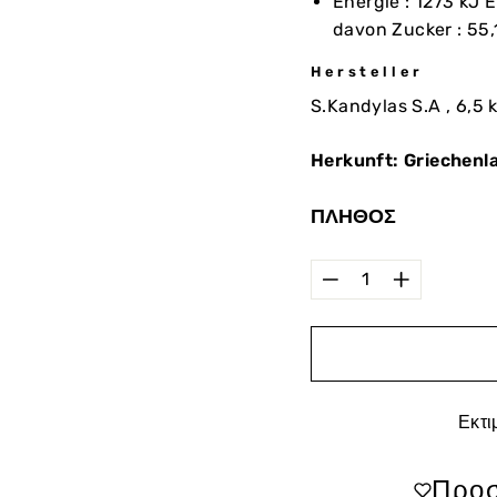
Energie : 1273 kJ E
davon Zucker : 55,1
Hersteller
S.Kandylas S.A , 6,5 
Herkunft: Griechenl
ΠΛΉΘΟΣ
−
+
Εκτι
Προσ