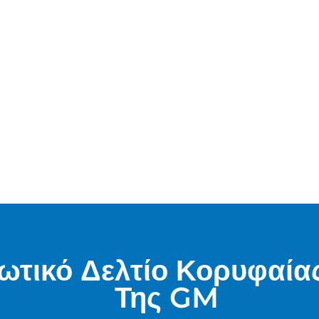
ωτικό Δελτίο Κορυφαία
Της GM