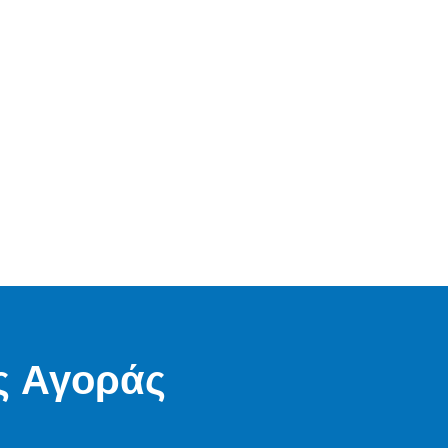
ς Αγοράς