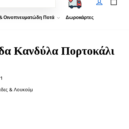
Ζητώ
 & Οινοπνευματώδη Ποτά
Δωροκάρτες
α Κανδύλα Πορτοκάλι
1
δες & Λουκούμ