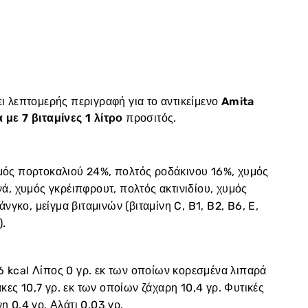
ι λεπτομερής περιγραφή για το αντικείμενο
Amita
με 7 βιταμίνες 1 λίτρο
προσιτός.
ός πορτοκαλιού 24%, πολτός ροδάκινου 16%, χυμός
ά, χυμός γκρέιπφρουτ, πολτός ακτινιδίου, χυμός
άνγκο, μείγμα βιταμινών (βιταμίνη C, B1, B2, B6, E,
).
6 kcal Λίπος 0 γρ. εκ των οποίων κορεσμένα λιπαρά
κες 10,7 γρ. εκ των οποίων ζάχαρη 10,4 γρ. Φυτικές
νη 0,4 γρ. Αλάτι 0,03 γρ.