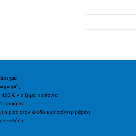
τάστημα
πληρωμής
120 € για ξηρά προϊόντα
0 προϊόντα
μπειρίας στον κλάδο των σούπερ μάρκετ
την Ελλάδα