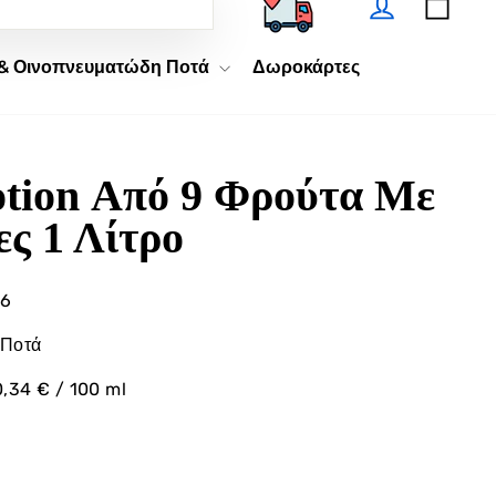
Ζητώ
 & Οινοπνευματώδη Ποτά
Δωροκάρτες
tion Από 9 Φρούτα Με
ες 1 Λίτρο
6
 Ποτά
,34 € / 100 ml