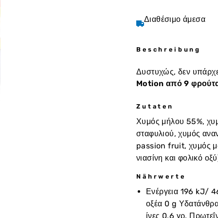
Διαθέσιμο άμεσα
Beschreibung
Δυστυχώς, δεν υπάρχε
Motion από 9 φρούτα 
Zutaten
Χυμός μήλου 55%, χυμ
σταφυλιού, χυμός αναν
passion fruit, χυμός μ
νιασίνη και φολικό οξύ
Nährwerte
Ενέργεια 196 kJ/ 4
οξέα 0 g Υδατάνθρα
ίνες 0,6 γρ. Πρωτεΐ