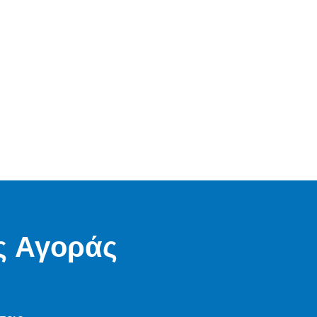
ς Αγοράς