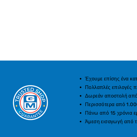
Έχουμε επίσης ένα κα
Πολλαπλές επιλογές 
Δωρεάν αποστολή από 
Περισσότερα από 1.00
Πάνω από 15 χρόνια ε
Άμεση εισαγωγή από 