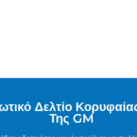
ωτικό Δελτίο Κορυφαία
Της GM