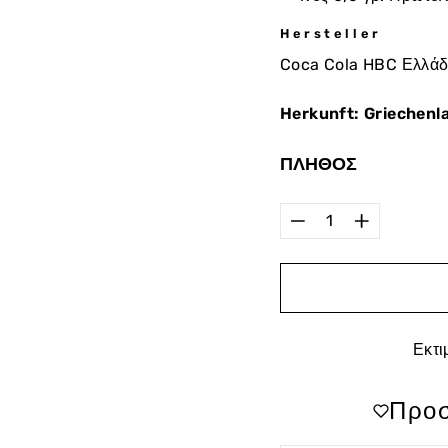
Hersteller
Coca Cola HBC Ελλάδ
Herkunft: Griechenl
ΠΛΉΘΟΣ
−
+
Εκτι
Προσ