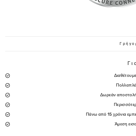
Γρήγο
Γι
Διαθέτουμε
Πολλαπλέ
Δωρεάν αποστολή
Περισσότε
Πάνω από 15 χρόνια εμπε
Άμεση εισ