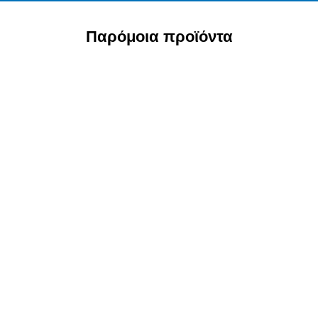
Παρόμοια προϊόντα
Jotis Pudding
Schokolade Im Beutel
48g
1,20 €
(pro 1kg/Lt)
25,00 €