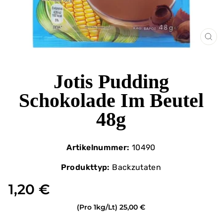
ΚΛ
(ES
Jotis Pudding
Schokolade Im Beutel
48g
Artikelnummer:
10490
Produkttyp:
Backzutaten
1,20 €
(Pro 1kg/Lt)
25,00 €