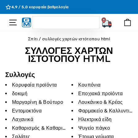
Μετάβαση
η
4,9 / 5,0 κορυφαία βαθμολογία
στο
περιεχόμενο
SEARCH
Πλοήγηση Σελίδας
Κα
Ζητώ
Σπίτι
/
συλλογές χαρτών ιστότοπου html
ΣΥΛΛΟΓΈΣ ΧΑΡΤΏΝ
ΙΣΤΌΤΟΠΟΥ HTML
Συλλογές
Κορυφαία προϊόντα
Κουπόνια
δοκιμή
Εποχιακά προϊόντα
Μαργαρίνη & Βούτυρο
Λουκάνικο & Κρέας
Εντομοκτόνα
Φαρμακείο & Καλλυντικά
Λαχανικά
Ηλεκτρικά είδη
Καθαρισμός & Καθαρισμός
Ψυγείο πάγκο
Σαλάτες
Έτοιμα γεύματα