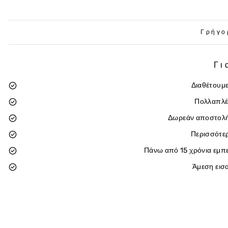
Γρήγο
Γι
Διαθέτουμε
Πολλαπλέ
Δωρεάν αποστολή
Περισσότε
Πάνω από 15 χρόνια εμπε
Άμεση εισ