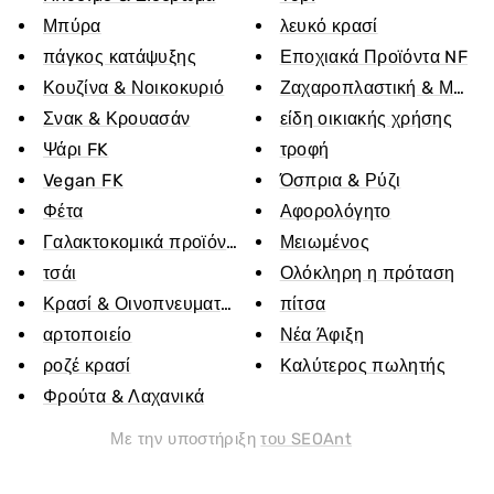
Μπύρα
λευκό κρασί
πάγκος κατάψυξης
Εποχιακά Προϊόντα NF
Κουζίνα & Νοικοκυριό
Ζαχαροπλαστική & Μπισκ
Σνακ & Κρουασάν
είδη οικιακής χρήσης
Ψάρι FK
τροφή
Vegan FK
Όσπρια & Ρύζι
Φέτα
Αφορολόγητο
Γαλακτοκομικά προϊόντα
Μειωμένος
τσάι
Ολόκληρη η πρόταση
Κρασί & Οινοπνευματώδη Ποτά
πίτσα
αρτοποιείο
Νέα Άφιξη
ροζέ κρασί
Καλύτερος πωλητής
Φρούτα & Λαχανικά
Με την υποστήριξη
του SEOAnt