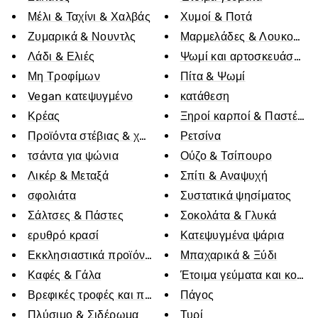
Μέλι & Ταχίνι & Χαλβάς
Χυμοί & Ποτά
Ζυμαρικά & Νουντλς
Μαρμελάδες & Λουκούμι
Λάδι & Ελιές
Ψωμί και αρτοσκευάσματ
Μη Τροφίμων
Πίτα & Ψωμί
Vegan κατεψυγμένο
κατάθεση
Κρέας
Ξηροί καρποί & Παστέλι 
Προϊόντα στέβιας & χωρίς ζάχαρη
Ρετσίνα
τσάντα για ψώνια
Ούζο & Τσίπουρο
Λικέρ & Μεταξά
Σπίτι & Αναψυχή
σφολιάτα
Συστατικά ψησίματος
Σάλτσες & Πάστες
Σοκολάτα & Γλυκά
ερυθρό κρασί
Κατεψυγμένα ψάρια
Εκκλησιαστικά προϊόντα
Μπαχαρικά & Ξύδι
Καφές & Γάλα
Έτοιμα γεύματα και κονσ
Βρεφικές τροφές και παιδικό γάλα
Πάγος
Πλύσιμο & Σιδέρωμα
Τυρί